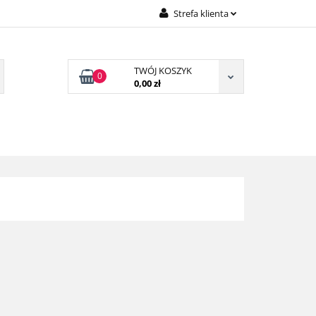
Strefa klienta
Zaloguj się
Załóż konto
TWÓJ KOSZYK
0
0,00 zł
Dodaj zgłoszenie
Zgody cookies
TAKT