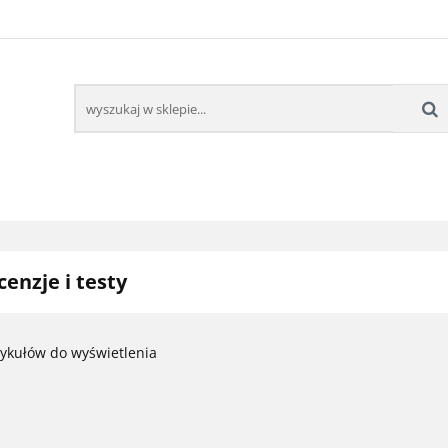
POZNAJ NAS
WAŻNE INFORMACJE
KONTAKT
WAŻNE INFORMACJE
KON
cenzje i testy
tykułów do wyświetlenia