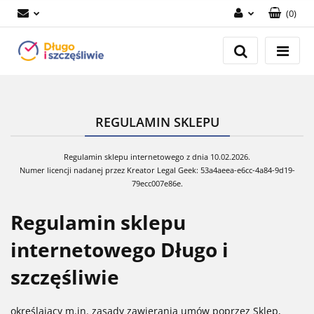
(
0
)
Zaloguj się
Załóż konto
Dodaj zgłoszenie
Zgody cookies
REGULAMIN SKLEPU
Regulamin sklepu internetowego z dnia 10.02.2026.
Numer licencji nadanej przez Kreator Legal Geek:
53a4aeea-e6cc-4a84-9d19-
79ecc007e86e
.
Regulamin sklepu
internetowego Długo i
szczęśliwie
określający m.in. zasady zawierania umów poprzez Sklep,