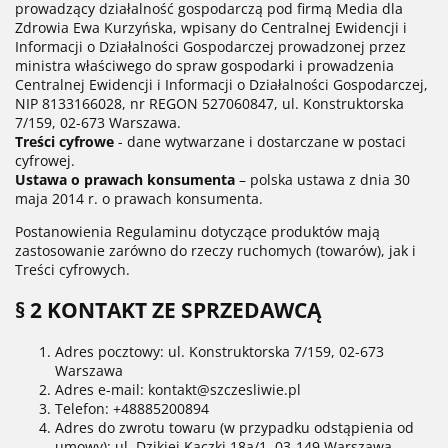
prowadzący działalność gospodarczą pod firmą Media dla
Zdrowia Ewa Kurzyńska, wpisany do Centralnej Ewidencji i
Informacji o Działalności Gospodarczej prowadzonej przez
ministra właściwego do spraw gospodarki i prowadzenia
Centralnej Ewidencji i Informacji o Działalności Gospodarczej,
NIP 8133166028, nr REGON 527060847, ul. Konstruktorska
7/159, 02-673 Warszawa.
Treści cyfrowe
- dane wytwarzane i dostarczane w postaci
cyfrowej.
Ustawa o prawach konsumenta
– polska ustawa z dnia 30
maja 2014 r. o prawach konsumenta.
Postanowienia Regulaminu dotyczące produktów mają
zastosowanie zarówno do rzeczy ruchomych (towarów), jak i
Treści cyfrowych.
§ 2 KONTAKT ZE SPRZEDAWCĄ
Adres pocztowy: ul. Konstruktorska 7/159, 02-673
Warszawa
Adres e-mail: kontakt@szczesliwie.pl
Telefon: +48885200894
Adres do zwrotu towaru (w przypadku odstąpienia od
umowy): ul. Dzikiej Kaczki 18a/1, 03-149 Warszawa