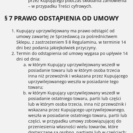
przez Kupującego podczas składania zamówienia
– w przypadku Treści cyfrowych.
§ 7 PRAWO ODSTĄPIENIA OD UMOWY
Kupujący uprzywilejowany ma prawo odstąpić od
umowy zawartej ze Sprzedawcą za pośrednictwem
Sklepu, z zastrzeżeniem § 8 Regulaminu, w terminie 14
dni bez podania jakiejkolwiek przyczyny.
Termin do odstąpienia od umowy wygasa po upływie 14
dni od dnia:
w którym Kupujący uprzywilejowany wszedł w
posiadanie towaru lub w którym osoba trzecia
inna niż przewoźnik i wskazana przez Kupującego
uprzywilejowanego weszła w posiadanie tego
towaru;
w którym Kupujący uprzywilejowany wszedł w
posiadanie ostatniego towaru, partii lub części
lub w którym osoba trzecia, inna niż przewoźnik i
wskazana przez Kupującego uprzywilejowanego,
weszła w posiadanie ostatniego towaru, partii lub
części, w przypadku umowy zobowiązującej do
przeniesienia własności wielu towarów, które
dostarczane są osobno, partiami lub w częściach;