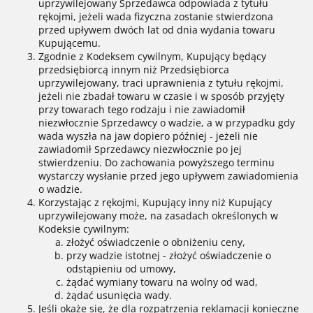
uprzywilejowany Sprzedawca odpowiada z tytułu
rękojmi, jeżeli wada fizyczna zostanie stwierdzona
przed upływem dwóch lat od dnia wydania towaru
Kupującemu.
Zgodnie z Kodeksem cywilnym, Kupujący będący
przedsiębiorcą innym niż Przedsiębiorca
uprzywilejowany, traci uprawnienia z tytułu rękojmi,
jeżeli nie zbadał towaru w czasie i w sposób przyjęty
przy towarach tego rodzaju i nie zawiadomił
niezwłocznie Sprzedawcy o wadzie, a w przypadku gdy
wada wyszła na jaw dopiero później - jeżeli nie
zawiadomił Sprzedawcy niezwłocznie po jej
stwierdzeniu. Do zachowania powyższego terminu
wystarczy wysłanie przed jego upływem zawiadomienia
o wadzie.
Korzystając z rękojmi, Kupujący inny niż Kupujący
uprzywilejowany może, na zasadach określonych w
Kodeksie cywilnym:
złożyć oświadczenie o obniżeniu ceny,
przy wadzie istotnej - złożyć oświadczenie o
odstąpieniu od umowy,
żądać wymiany towaru na wolny od wad,
żądać usunięcia wady.
Jeśli okaże się, że dla rozpatrzenia reklamacji konieczne