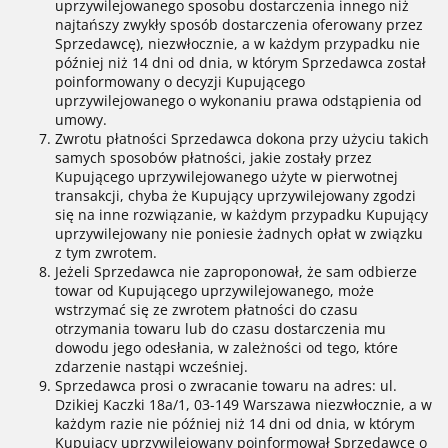
uprzywilejowanego sposobu dostarczenia innego niż
najtańszy zwykły sposób dostarczenia oferowany przez
Sprzedawcę), niezwłocznie, a w każdym przypadku nie
później niż 14 dni od dnia, w którym Sprzedawca został
poinformowany o decyzji Kupującego
uprzywilejowanego o wykonaniu prawa odstąpienia od
umowy.
Zwrotu płatności Sprzedawca dokona przy użyciu takich
samych sposobów płatności, jakie zostały przez
Kupującego uprzywilejowanego użyte w pierwotnej
transakcji, chyba że Kupujący uprzywilejowany zgodzi
się na inne rozwiązanie, w każdym przypadku Kupujący
uprzywilejowany nie poniesie żadnych opłat w związku
z tym zwrotem.
Jeżeli Sprzedawca nie zaproponował, że sam odbierze
towar od Kupującego uprzywilejowanego, może
wstrzymać się ze zwrotem płatności do czasu
otrzymania towaru lub do czasu dostarczenia mu
dowodu jego odesłania, w zależności od tego, które
zdarzenie nastąpi wcześniej.
Sprzedawca prosi o zwracanie towaru na adres: ul.
Dzikiej Kaczki 18a/1, 03-149 Warszawa niezwłocznie, a w
każdym razie nie później niż 14 dni od dnia, w którym
Kupujący uprzywilejowany poinformował Sprzedawcę o